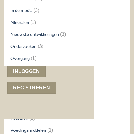
In de media
(3)
Mineralen
(1)
Nieuwste ontwikkelingen
(3)
Onderzoeken
(3)
Overgang
(1)
Recepten
(6)
INLOGGEN
Slaap
(1)
REGISTREREN
Tips
(4)
Vegetariërs & veganisten
(1)
Vetzuren
(1)
Voedingsmiddelen
(1)