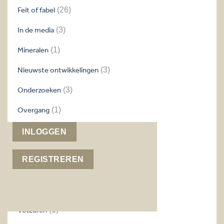
Feit of fabel
(26)
In de media
(3)
Mineralen
(1)
Nieuwste ontwikkelingen
(3)
Onderzoeken
(3)
Overgang
(1)
Recepten
(6)
INLOGGEN
Slaap
(1)
REGISTREREN
Tips
(4)
Vegetariërs & veganisten
(1)
Vetzuren
(1)